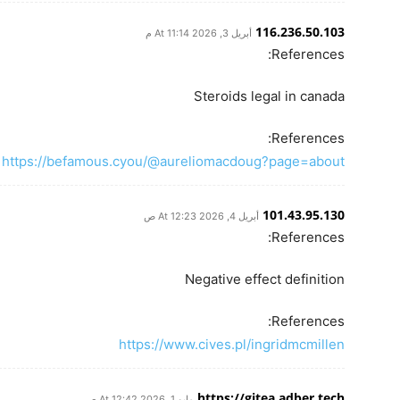
116.236.50.103
أبريل 3, 2026 At 11:14 م
References:
Steroids legal in canada
References:
https://befamous.cyou/@aureliomacdoug?page=about
101.43.95.130
أبريل 4, 2026 At 12:23 ص
References:
Negative effect definition
References:
https://www.cives.pl/ingridmcmillen
https://gitea.adber.tech
مايو 1, 2026 At 12:42 ص