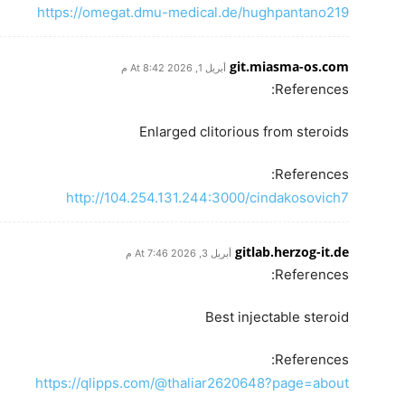
https://omegat.dmu-medical.de/hughpantano219
git.miasma-os.com
أبريل 1, 2026 At 8:42 م
References:
Enlarged clitorious from steroids
References:
http://104.254.131.244:3000/cindakosovich7
gitlab.herzog-it.de
أبريل 3, 2026 At 7:46 م
References:
Best injectable steroid
References:
https://qlipps.com/@thaliar2620648?page=about