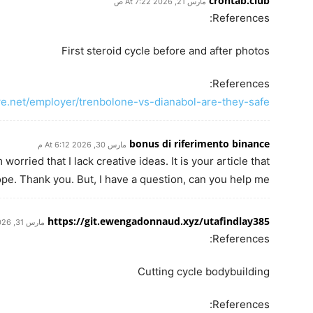
crontab.club
مارس 21, 2026 At 7:22 ص
References:
First steroid cycle before and after photos
References:
we.net/employer/trenbolone-vs-dianabol-are-they-safe/
bonus di riferimento binance
مارس 30, 2026 At 6:12 م
worried that I lack creative ideas. It is your article that
pe. Thank you. But, I have a question, can you help me?
https://git.ewengadonnaud.xyz/utafindlay385
مارس 31, 2026 At 7:38 م
References:
Cutting cycle bodybuilding
References: