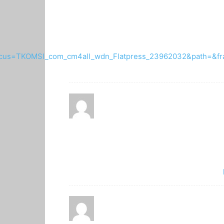
focus=TKOMSI_com_cm4all_wdn_Flatpress_23962032&path=&