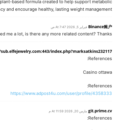
, plant-based formula created to help support metabolic
ncy and encourage healthy, lasting weight management.
Binance账户
فبراير 5, 2026 At 7:47 ص
ped me a lot, is there any more related content? Thanks!
//sub.elfejewelry.com:443/index.php?marksatkins232117
References:
Casino ottawa
References:
https://www.adpost4u.com/user/profile/4358333
git.prime.cv
مارس 20, 2026 At 11:59 م
References: