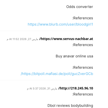
Odds converter
References:
https://www.blurb.com/user/bloodgirl1
https://www.servus-nachbar.at/
مارس 27, 2026 At 11:52 م
References:
Buy anavar online usa
References:
https://bitpoll.mafiasi.de/poll/gucZverGCb/
http://218.245.96.10/
مارس 31, 2026 At 5:37 م
References:
Dbol reviews bodybuilding