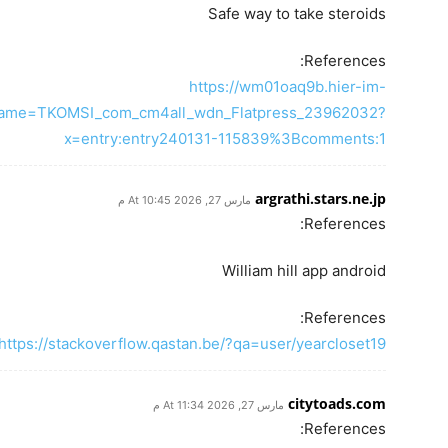
Safe way to take steroids
References:
https://wm01oaq9b.hier-im-
frame=TKOMSI_com_cm4all_wdn_Flatpress_23962032?
x=entry:entry240131-115839%3Bcomments:1
argrathi.stars.ne.jp
مارس 27, 2026 At 10:45 م
References:
William hill app android
References:
https://stackoverflow.qastan.be/?qa=user/yearcloset19
citytoads.com
مارس 27, 2026 At 11:34 م
References: