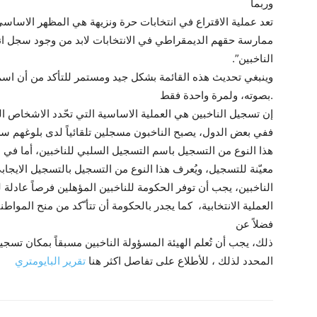
وربما
تعد عملية الاقتراع في انتخابات حرة ونزيهة هي المظهر الاساس
ممارسة حقهم الديمقراطي في الانتخابات لابد من وجود سجل ا
الناخبين”.
وينبغي تحديث هذه القائمة بشكل جيد ومستمر للتأكد من أن اسم 
.بصوته، ولمرة واحدة فقط
إن تسجيل الناخبين هي العملية الاساسية التي تحّدد الاشخاص ال
ففي بعض الدول، يصبح الناخبون مسجلين تلقائياً لدى بلوغهم سن ا
هذا النوع من التسجيل باسم التسجيل السلبي للناخبين، أما في ا
معيّنة للتسجيل، ويُعرف هذا النوع من التسجيل بالتسجيل الايجا
الناخبين، يجب أن توفر الحكومة للناخبين المؤهلين فرصاً عادلة
العملية الانتخابية، كما يجدر بالحكومة أن تتأ ّكد من منح المواط
فضلاً عن
ذلك، يجب أن تُعلم الهيئة المسؤولة الناخبين مسبقاً بمكان تسج
المحدد لذلك ، للأطلاع على تفاصل اكثر هنا
تقرير البايومتري