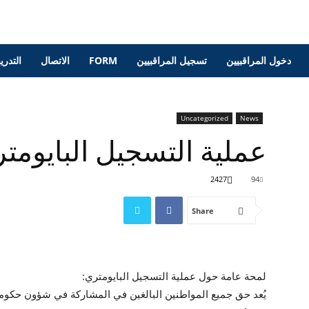
دخول المراقبيين
تسجيل المراقبيين
FORM
الاتصال
التدري
Uncategorized
News
عملية التسجيل البايومتر
2427
94
Share
لمحة عامة حول عملية التسجيل البايومتري:
يُعد حق جميع المواطنين البالغين في المشاركة في شؤون حكوم