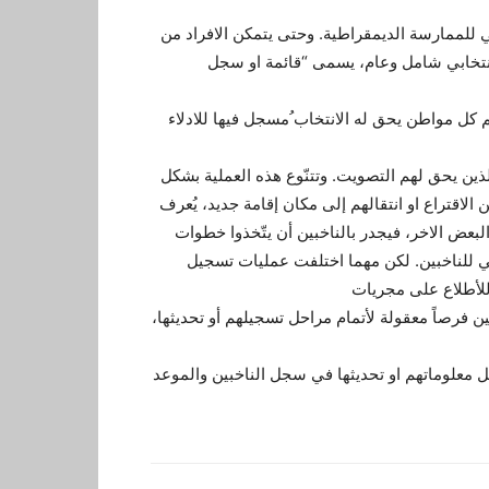
ي للممارسة الديمقراطية. وحتى يتمكن الافراد من
نتخابي شامل وعام، يسمى “قائمة او سجل
كل مواطن يحق له الانتخاب ُمسجل فيها للادلاء
ذين يحق لهم التصويت. وتتنّوع هذه العملية بشكل
لاقتراع او انتقالهم إلى مكان إقامة جديد، يُعرف
لبعض الاخر، فيجدر بالناخبين أن يتّخذوا خطوات
بي للناخبين. لكن مهما اختلفت عمليات تسجيل
 للأطلاع على مجريات
نين فرصاً معقولة لأتمام مراحل تسجيلهم أو تحديثها،
يل معلوماتهم او تحديثها في سجل الناخبين والموعد