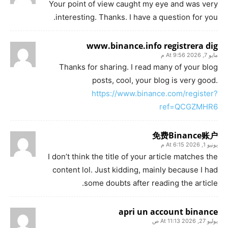
Your point of view caught my eye and was very
interesting. Thanks. I have a question for you.
www.binance.info registrera dig
مايو 7, 2026 At 9:56 م
Thanks for sharing. I read many of your blog
posts, cool, your blog is very good.
https://www.binance.com/register?
ref=QCGZMHR6
免费Binance账户
يونيو 1, 2026 At 6:15 م
I don’t think the title of your article matches the
content lol. Just kidding, mainly because I had
some doubts after reading the article.
apri un account binance
يوليو 27, 2026 At 11:13 ص