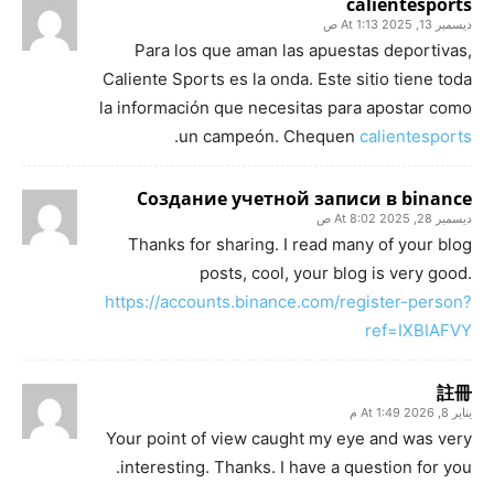
calientesports
ديسمبر 13, 2025 At 1:13 ص
Para los que aman las apuestas deportivas,
Caliente Sports es la onda. Este sitio tiene toda
la información que necesitas para apostar como
.
un campeón. Chequen
calientesports
Создание учетной записи в binance
ديسمبر 28, 2025 At 8:02 ص
Thanks for sharing. I read many of your blog
posts, cool, your blog is very good.
https://accounts.binance.com/register-person?
ref=IXBIAFVY
註冊
يناير 8, 2026 At 1:49 م
Your point of view caught my eye and was very
interesting. Thanks. I have a question for you.