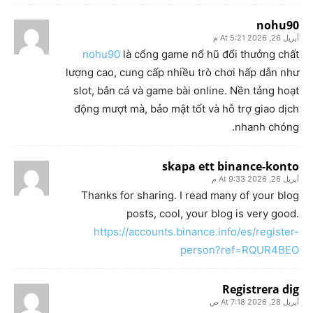
nohu90
أبريل 26, 2026 At 5:21 م
nohu90
là cổng game nổ hũ đổi thưởng chất
lượng cao, cung cấp nhiều trò chơi hấp dẫn như
slot, bắn cá và game bài online. Nền tảng hoạt
động mượt mà, bảo mật tốt và hỗ trợ giao dịch
nhanh chóng.
skapa ett binance-konto
أبريل 26, 2026 At 9:33 م
Thanks for sharing. I read many of your blog
posts, cool, your blog is very good.
https://accounts.binance.info/es/register-
person?ref=RQUR4BEO
Registrera dig
أبريل 28, 2026 At 7:18 ص