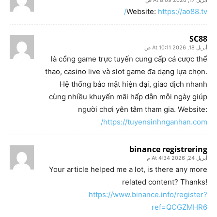
أبريل 17, 2026 At 8:09 ص
Website:
https://ao88.tv/
SC88
أبريل 18, 2026 At 10:11 ص
là cổng game trực tuyến cung cấp cá cược thể
thao, casino live và slot game đa dạng lựa chọn.
Hệ thống bảo mật hiện đại, giao dịch nhanh
cùng nhiều khuyến mãi hấp dẫn mỗi ngày giúp
người chơi yên tâm tham gia. Website:
https://tuyensinhnganhan.com/
binance registrering
أبريل 24, 2026 At 4:34 م
Your article helped me a lot, is there any more
related content? Thanks!
https://www.binance.info/register?
ref=QCGZMHR6