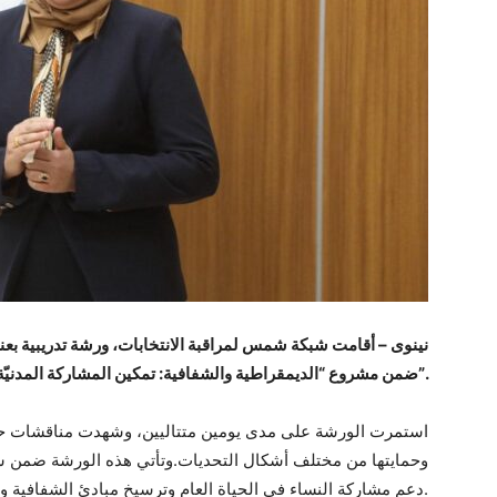
نينوى – أقامت شبكة شمس لمراقبة الانتخابات، ورشة تدريبية بع
ضمن مشروع “الديمقراطية والشفافية: تمكين المشاركة المدنيّة وحرية الإعلام”.
استمرت الورشة على مدى يومين متتاليين، وشهدت مناقشات حول س
وحمايتها من مختلف أشكال التحديات.وتأتي هذه الورشة ضمن س
دعم مشاركة النساء في الحياة العام وترسيخ مبادئ الشفافية والديمقراطية في المجتمع.