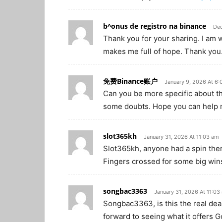
b^onus de registro na binance
Dec
Thank you for your sharing. I am wor
makes me full of hope. Thank you.
免费Binance账户
January 9, 2026 At 6
Can you be more specific about the 
some doubts. Hope you can help 
slot365kh
January 31, 2026 At 11:03 am
Slot365kh, anyone had a spin there
Fingers crossed for some big win
songbac3363
January 31, 2026 At 11:03
Songbac3363, is this the real deal
forward to seeing what it offers Goo