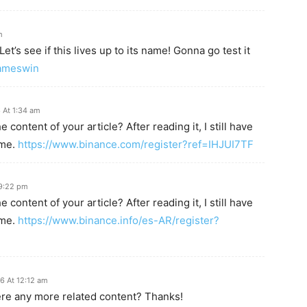
m
t’s see if this lives up to its name! Gonna go test it
ameswin
 At 1:34 am
content of your article? After reading it, I still have
 me.
https://www.binance.com/register?ref=IHJUI7TF
 9:22 pm
content of your article? After reading it, I still have
 me.
https://www.binance.info/es-AR/register?
6 At 12:12 am
here any more related content? Thanks!