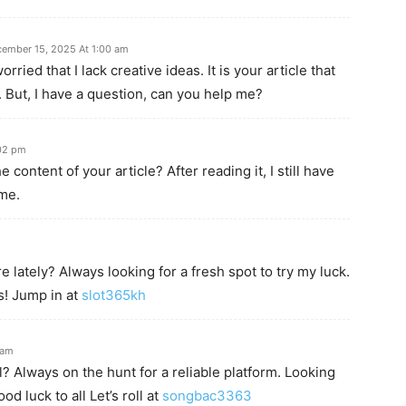
ember 15, 2025 At 1:00 am
ried that I lack creative ideas. It is your article that
 But, I have a question, can you help me?
:02 pm
content of your article? After reading it, I still have
me.
 lately? Always looking for a fresh spot to try my luck.
s! Jump in at
slot365kh
 am
? Always on the hunt for a reliable platform. Looking
d luck to all Let’s roll at
songbac3363