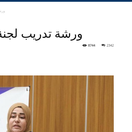
ورش
ورشة تدريب لجنة
8744
2342