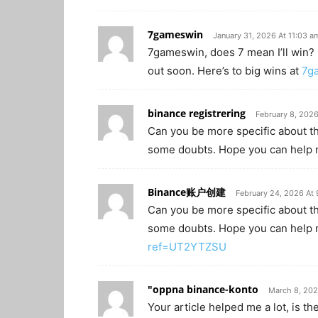
7gameswin
January 31, 2026 At 11:03 a
7gameswin, does 7 mean I’ll win? Le
out soon. Here’s to big wins at
7g
binance registrering
February 8, 2026
Can you be more specific about the 
some doubts. Hope you can help
Binance账户创建
February 24, 2026 At
Can you be more specific about the 
some doubts. Hope you can help
ref=UT2YTZSU
"oppna binance-konto
March 8, 202
Your article helped me a lot, is t