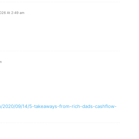
2026 At 2:49 am
pm
com/2020/09/14/5-takeaways-from-rich-dads-cashflow-
m