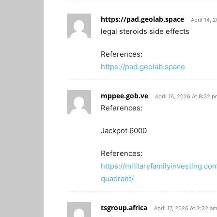
https://pad.geolab.space
April 14, 
legal steroids side effects
References:
https://pad.geolab.space
mppee.gob.ve
April 16, 2026 At 8:22 
References:
Jackpot 6000
References:
https://militaryfamilyinvesting.
quadrant/
tsgroup.africa
April 17, 2026 At 2:22 a