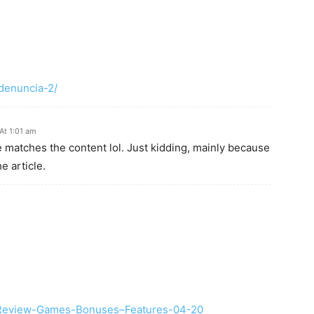
/denuncia-2/
At 1:01 am
icle matches the content lol. Just kidding, mainly because
e article.
o-Review-Games-Bonuses–Features-04-20