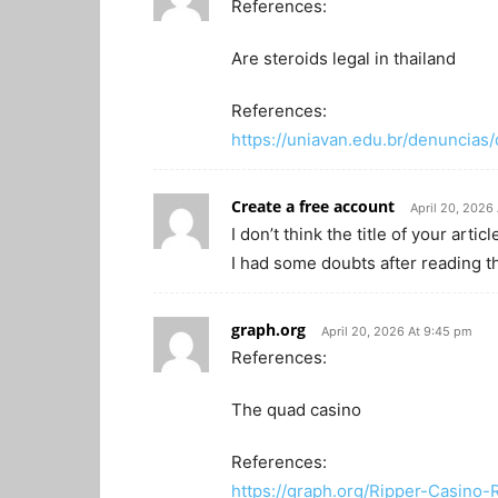
References:
Are steroids legal in thailand
References:
https://uniavan.edu.br/denuncias
Create a free account
April 20, 2026 
I don’t think the title of your art
I had some doubts after reading th
graph.org
April 20, 2026 At 9:45 pm
References:
The quad casino
References:
https://graph.org/Ripper-Casin