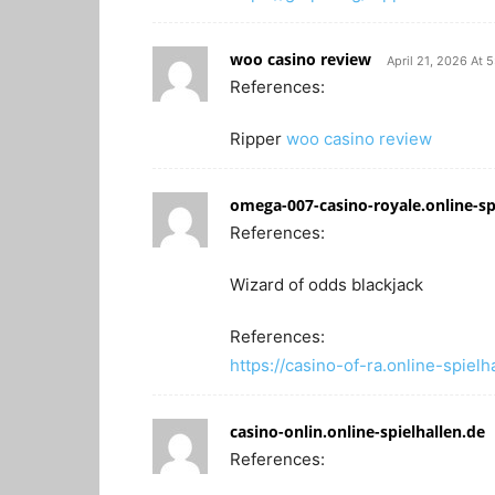
woo casino review
April 21, 2026 At 
References:
Ripper
woo casino review
omega-007-casino-royale.online-sp
References:
Wizard of odds blackjack
References:
https://casino-of-ra.online-spielh
casino-onlin.online-spielhallen.de
References: