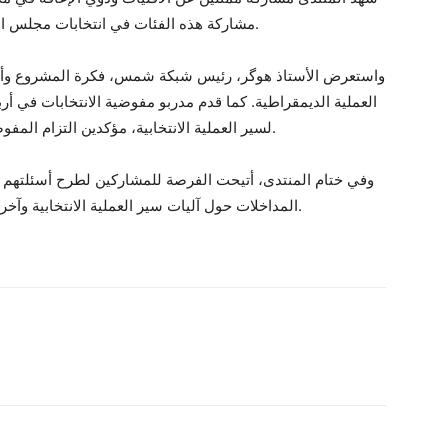
مشاركة هذه الفئات في انتخابات مجلس النواب القادمة والمقررة في 11 تشرين الثاني 2025.
واستعرض الأستاذ هوگر، رئيس شبكة شمس، فكرة المشروع وأهد
العملية الديمقراطية. كما قدم مدربو مفوضية الانتخابات في أربي
لسير العملية الانتخابية، مؤكدين التزام المفوضية بضمان الشفافية والنزاهة وفق القوانين النافذة.
وفي ختام المنتدى، أتيحت الفرصة للمشاركين لطرح أسئلتهم
المداخلات حول آليات سير العملية الانتخابية وآخر المستجدات المتعلقة بالانتخابات البرلمانية المقبلة.