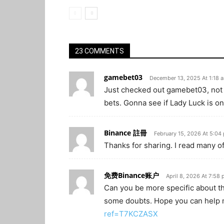
23 COMMENTS
gamebet03
December 13, 2025 At 1:18 
Just checked out gamebet03, not 
bets. Gonna see if Lady Luck is o
Binance 註冊
February 15, 2026 At 5:04
Thanks for sharing. I read many of
免费Binance账户
April 8, 2026 At 7:58
Can you be more specific about the 
some doubts. Hope you can help
ref=T7KCZASX